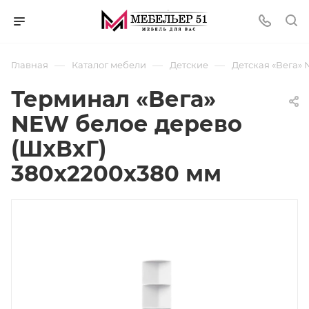
—
—
—
Главная
Каталог мебели
Детские
Детская «Вега» 
Терминал «Вега»
NEW белое дерево
(ШхВхГ)
380х2200х380 мм