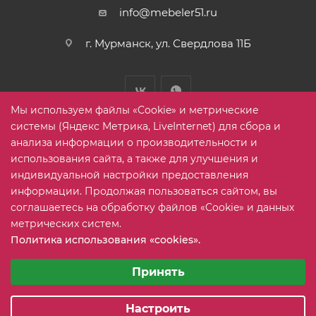
info@mebeler51.ru
г. Мурманск, ул. Свердлова 11Б
Мы используем файлы «Cookie» и метрические
системы (Яндекс Метрика, LiveInternet) для сбора и
анализа информации о производительности и
использования сайта, а также для улучшения и
2005-2026 © mebelier51.ru - модный интернет-магазин не
индивидуальной настройки предоставления
дорогой корпусной мебели. Все права защищены.
информации. Продолжая пользоваться сайтом, вы
соглашаетесь на обработку файлов «Cookie» и данных
метрических систем.
Карта сайта
Политика использования «cookies».
Выберите настройки cookie
Минимальные
Принять
Аналитические/Функциональные
Настроить