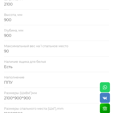
2100
Обивка: черный + бежевый микровелюр
Высота, мм
Требуется сборка (присоединить подлокотники)
900
Глубина, мм
Внимание подушки не входят в стоимость!
900
К дивану можно отдельно приобрести подушки
Максимальный вес на 1 спальное место
90
размером 45*45 см, стоимостью 650 рублей за одну
подушку.
Наличие ящика для белья
Есть
Наполнение
ППУ
Размеры (ШхВхГ)мм
2100*900*900
Размеры спального места (ШхГ),mm