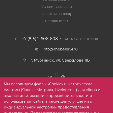
Условия доставки
Гарантия на товар
Вопрос-ответ
+7 (815) 2 606-608
ЗАКАЗАТЬ ЗВОНОК
info@mebeler51.ru
г. Мурманск, ул. Свердлова 11Б
Мы используем файлы «Cookie» и метрические
системы (Яндекс Метрика, LiveInternet) для сбора и
анализа информации о производительности и
использования сайта, а также для улучшения и
2005-2026 © mebelier51.ru - модный интернет-магазин не
индивидуальной настройки предоставления
дорогой корпусной мебели. Все права защищены.