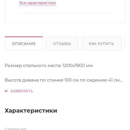
Все характеристики
ОПИСАНИЕ
ОТЗЫВЫ
КАК КУПИТЬ
Размер спального места: 1200х1900 мм
Высота дивана по спинке 100 см по сидению 41 см
Механизм трансформации: книжка
Наполнение: ППУ
Характеристики
Каркас: массив дерева(сосна), ДСП, фанера
Ширина,мм