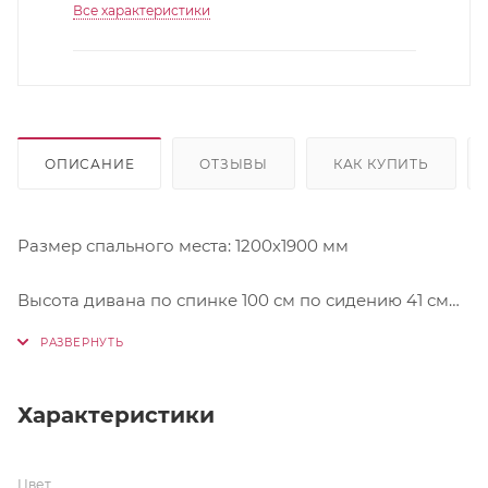
Все характеристики
ОПИСАНИЕ
ОТЗЫВЫ
КАК КУПИТЬ
Размер спального места: 1200х1900 мм
Высота дивана по спинке 100 см по сидению 41 см
Механизм трансформации: книжка
Наполнение: ППУ
Характеристики
Каркас: массив дерева(сосна), ДСП, фанера
Цвет