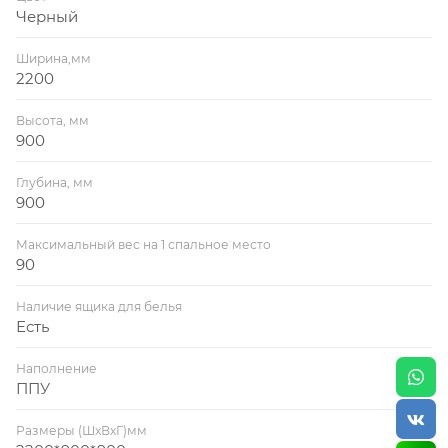
Черный
Обивка: Черный микровелюр
Ширина,мм
Требуется сборка (присоединить подлокотники)
2200
Высота, мм
Внимание подушки не входят в стоимость!
900
К дивану можно отдельно приобрести подушки
Глубина, мм
900
размером 45*45 см, стоимостью 650 рублей за одну
подушку.
Максимальный вес на 1 спальное место
90
Наличие ящика для белья
Есть
Наполнение
ППУ
Размеры (ШхВхГ)мм