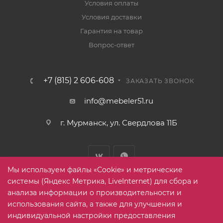
Условия оплаты
Условия доставки
Гарантия на товар
Вопрос-ответ
+7 (815) 2 606-608
ЗАКАЗАТЬ ЗВОНОК
info@mebeler51.ru
г. Мурманск, ул. Свердлова 11Б
Мы используем файлы «Cookie» и метрические
системы (Яндекс Метрика, LiveInternet) для сбора и
анализа информации о производительности и
использования сайта, а также для улучшения и
2005-2026 © mebelier51.ru - модный интернет-магазин не
индивидуальной настройки предоставления