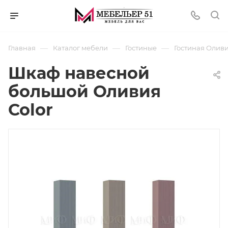
—
—
—
Главная
Каталог мебели
Гостиные
Гостиная Оливи
Шкаф навесной
большой Оливия
Color