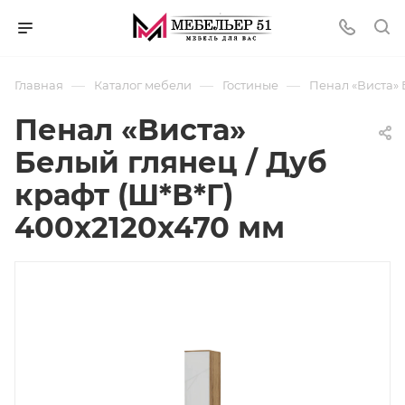
—
—
—
Главная
Каталог мебели
Гостиные
Пенал «Виста» 
Пенал «Виста»
Белый глянец / Дуб
крафт (Ш*В*Г)
400х2120х470 мм