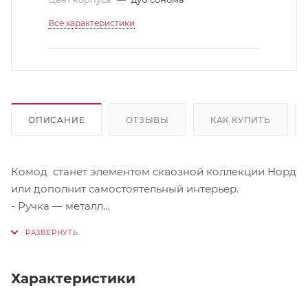
Все характеристики
ОПИСАНИЕ
ОТЗЫВЫ
КАК КУПИТЬ
Комод станет элементом сквозной коллекции Норд
или дополнит самостоятельный интерьер.
- Ручка — металл
- Направляющие шариковые, полного выдвижения
- Ножки прямоугольные, Н-20 мм
Цвет фасада Софт пломбир Line
Характеристики