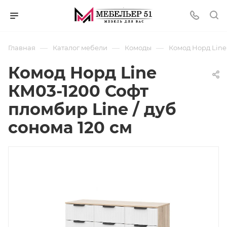
—
—
—
Главная
Каталог мебели
Комоды
Комод Норд Line
Комод Норд Line
КМ03-1200 Софт
пломбир Line / дуб
сонома 120 см