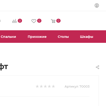
0
0
0
К
Спальни
Прихожие
Столы
Шкафы
фт
Артикул:
70003