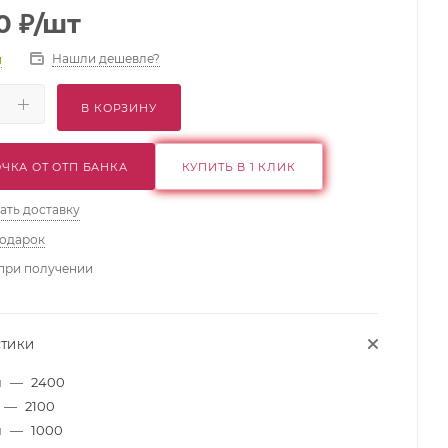
0
₽
/шт
Нашли дешевле?
и
В КОРЗИНУ
ЧКА ОТ ОТП БАНКА
КУПИТЬ В 1 КЛИК
ать доставку
подарок
при получении
СТИКИ
м
—
2400
—
2100
м
—
1000