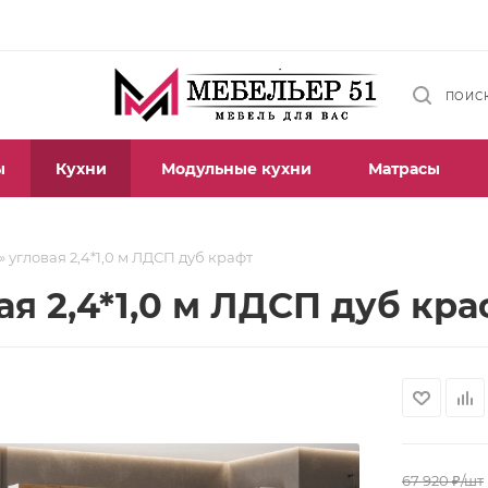
ПОИС
ы
Кухни
Модульные кухни
Матрасы
 угловая 2,4*1,0 м ЛДСП дуб крафт
я 2,4*1,0 м ЛДСП дуб кра
67 920
₽
/шт