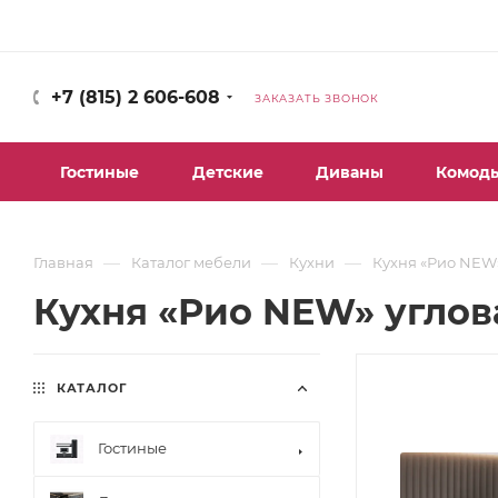
+7 (815) 2 606-608
ЗАКАЗАТЬ ЗВОНОК
Гостиные
Детские
Диваны
Комод
—
—
—
Главная
Каталог мебели
Кухни
Кухня «Рио NEW»
Кухня «Рио NEW» углова
КАТАЛОГ
Гостиные