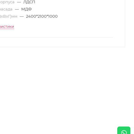
корпуса
—
ЛДСП
фасада
—
МДФ
ШхВхГ)мм
—
2400*2100*1000
ристики