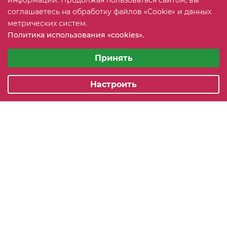
информации. Продолжая пользоваться сайтом, вы
соглашаетесь на обработку файлов «Cookie» и данных
+7 (815) 2 606-608
ЗАКАЗАТЬ ЗВОНОК
метрических систем.
Политика использования «cookies».
info@mebeler51.ru
Выберите настройки cookie
Минимальные
Принять
г. Мурманск, ул. Свердлова 11Б
Аналитические/Функциональные
Настроить
2005-2026 © mebelier51.ru - модный интернет-магазин не
дорогой корпусной мебели. Все права защищены.
Карта сайта