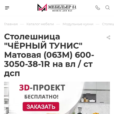
—
—
—
Главная
Каталог мебели
Модульные кухни
Столеш
Столешница
"ЧЁРНЫЙ ТУНИС"
Матовая (063М) 600-
3050-38-1R на вл / ст
дсп