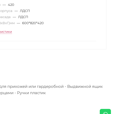
м
—
420
корпуса
—
ЛДСП
фасада
—
ЛДСП
ШхВхГ)мм
—
600*820*420
ристики
 для прихожей или гардеробной - Выдвижной ящик
рцами - Ручки пластик