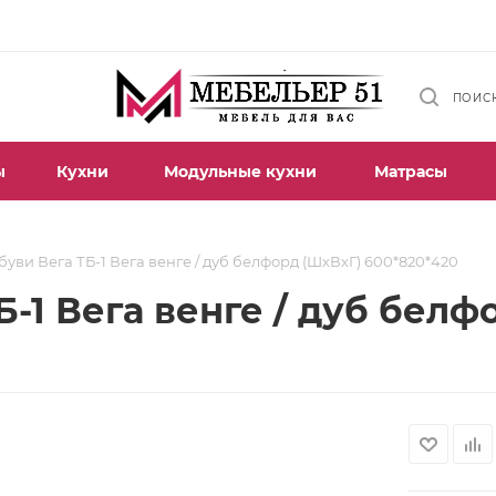
ПОИС
ы
Кухни
Модульные кухни
Матрасы
буви Вега ТБ-1 Вега венге / дуб белфорд (ШхВхГ) 600*820*420
Б-1 Вега венге / дуб белф