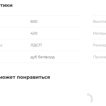
стики
600
Высота
420
Матери
да
ЛДСП
Разме
дуб белфорд
Произ
может понравиться