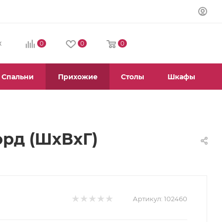
0
0
0
К
Спальни
Прихожие
Столы
Шкафы
орд (ШхВхГ)
Артикул:
102460