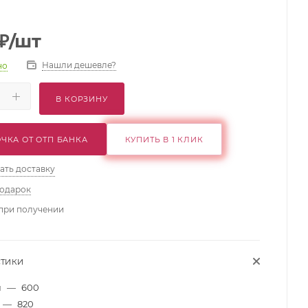
₽
/шт
Нашли дешевле?
но
В КОРЗИНУ
ЧКА ОТ ОТП БАНКА
КУПИТЬ В 1 КЛИК
ать доставку
подарок
при получении
СТИКИ
м
—
600
—
820