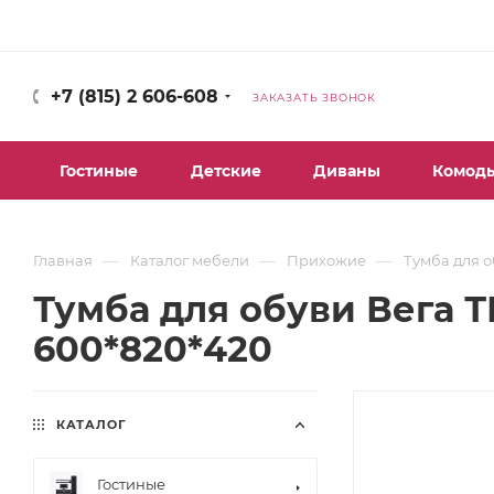
+7 (815) 2 606-608
ЗАКАЗАТЬ ЗВОНОК
Гостиные
Детские
Диваны
Комод
—
—
—
Главная
Каталог мебели
Прихожие
Тумба для о
Тумба для обуви Вега Т
600*820*420
КАТАЛОГ
Гостиные