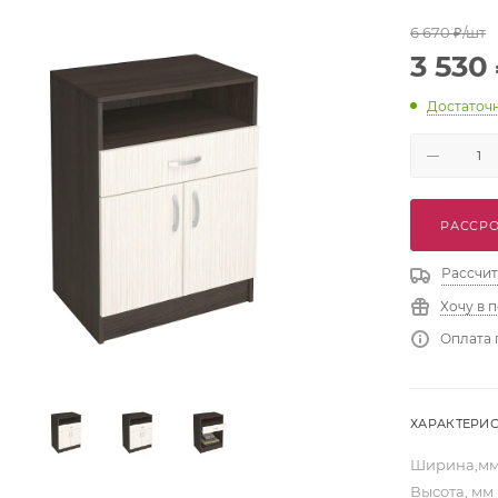
6 670
₽
/шт
3 530
Достаточ
РАССРО
Рассчит
Хочу в 
Оплата 
ХАРАКТЕРИ
Ширина,м
Высота, мм