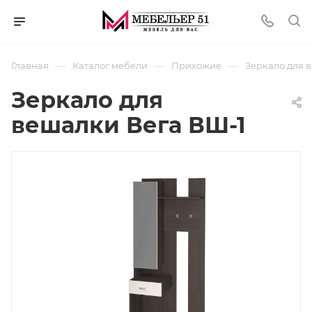
—
—
—
Главная
Каталог мебели
Прихожие
Зеркало для 
Зеркало для
вешалки Вега ВШ-1