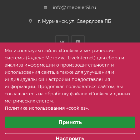
info@mebeler51.ru
г. Мурманск, ул. Свердлова 11Б
Мы используем файлы «Cookie» и метрические
системы (Яндекс Метрика, LiveInternet) для сбора и
анализа информации о производительности и
использования сайта, а также для улучшения и
2005-2026 © mebelier51.ru - модный интернет-магазин не
индивидуальной настройки предоставления
дорогой корпусной мебели. Все права защищены.
информации. Продолжая пользоваться сайтом, вы
соглашаетесь на обработку файлов «Cookie» и данных
метрических систем.
Карта сайта
Политика использования «cookies».
Выберите настройки cookie
Минимальные
Принять
Аналитические/Функциональные
Настроить