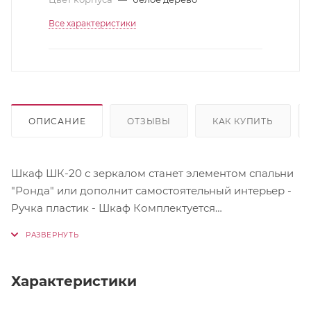
Все характеристики
ОПИСАНИЕ
ОТЗЫВЫ
КАК КУПИТЬ
Шкаф ШК-20 с зеркалом станет элементом спальни
"Ронда" или дополнит самостоятельный интерьер -
Ручка пластик - Шкаф Комплектуется
горизонтальной штангой Внимание! Монтаж
зеркал/стекол к Фасадам производится
самостоятельно на двусторонний скотч и/или
кляймеры. ОБЯЗАТЕЛЬНО для крепления
Характеристики
необходимо использовать монтажный клей