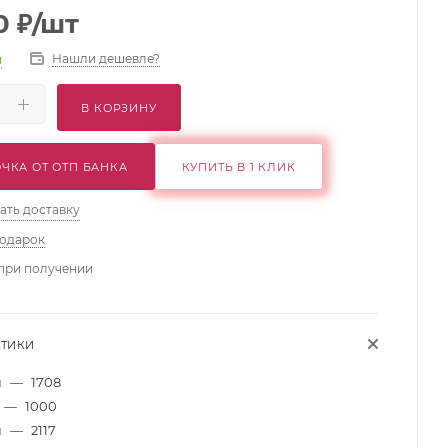
0
₽
/шт
Нашли дешевле?
и
В КОРЗИНУ
ЧКА ОТ ОТП БАНКА
КУПИТЬ В 1 КЛИК
ать доставку
подарок
при получении
СТИКИ
м
—
1708
—
1000
м
—
2117