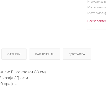
Максимальн
Материал 
Материал 
Все характе
ОТЗЫВЫ
КАК КУПИТЬ
ДОСТАВКА
я, см: Высокое (от 80 см)
б крафт / Графит
уб крафт
са: ЛДСП 16 мм
ов: ЛДСП 16 мм
опедическое