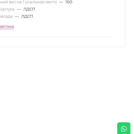
ый вес на 1 спальное место
—
100
корпуса
—
ЛДСП
фасада
—
ЛДСП
ристики