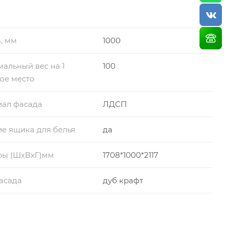
, мм
1000
альный вес на 1
100
ое место
иал фасада
ЛДСП
е ящика для белья
да
ры (ШхВхГ)мм
1708*1000*2117
асада
дуб крафт