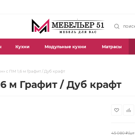
ПОИС
ы
Кухни
Модульные кухни
Матрасы
н» с ПМ 1,6 м Графит / Дуб крафт
,6 м Графит / Дуб крафт
45 080
₽
/шт