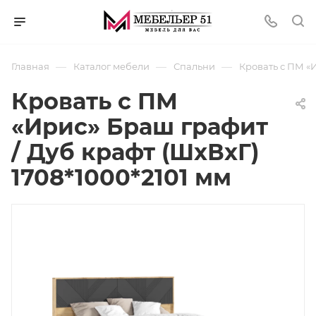
—
—
—
Главная
Каталог мебели
Спальни
Кровать с ПМ «И
Кровать с ПМ
«Ирис» Браш графит
/ Дуб крафт (ШхВхГ)
1708*1000*2101 мм