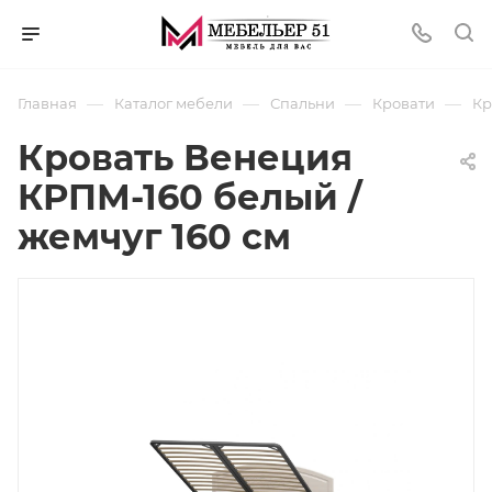
—
—
—
—
Главная
Каталог мебели
Спальни
Кровати
Кр
Кровать Венеция
КРПМ-160 белый /
жемчуг 160 см