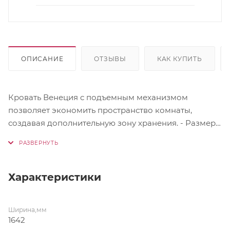
ОПИСАНИЕ
ОТЗЫВЫ
КАК КУПИТЬ
Кровать Венеция с подъемным механизмом
позволяет экономить пространство комнаты,
создавая дополнительную зону хранения. - Размер
спального места 1600х2000 мм Максимальная
нагрузка на спальное место 160 кг без учета матраса
Рекомендуемый вес матраса 10-20 кг
Характеристики
Ширина,мм
1642