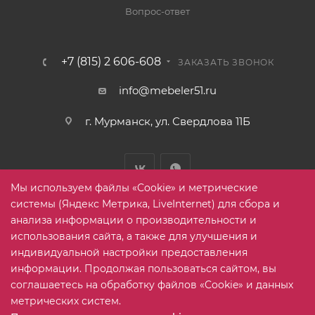
Вопрос-ответ
+7 (815) 2 606-608
ЗАКАЗАТЬ ЗВОНОК
info@mebeler51.ru
г. Мурманск, ул. Свердлова 11Б
Мы используем файлы «Cookie» и метрические
системы (Яндекс Метрика, LiveInternet) для сбора и
анализа информации о производительности и
использования сайта, а также для улучшения и
2005-2026 © mebelier51.ru - модный интернет-магазин не
индивидуальной настройки предоставления
дорогой корпусной мебели. Все права защищены.
информации. Продолжая пользоваться сайтом, вы
соглашаетесь на обработку файлов «Cookie» и данных
метрических систем.
Карта сайта