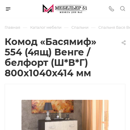
—
—
—
Главная
Каталог мебели
Спальни
Спальня Бася В
Комод «Басямиф»
554 (4ящ) Венге /
белфорт (Ш*В*Г)
800х1040х414 мм