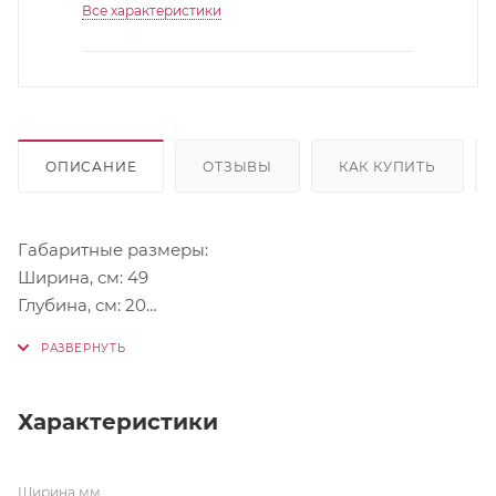
Все характеристики
ОПИСАНИЕ
ОТЗЫВЫ
КАК КУПИТЬ
Габаритные размеры:
Ширина, см: 49
Глубина, см: 20
Высота, см: 223.6
Цвет корпуса: Графит / Дуб крафт
Материал корпуса: ЛДСП 16 мм
Характеристики
Нагрузка на полку: до 5 кг
Ширина,мм