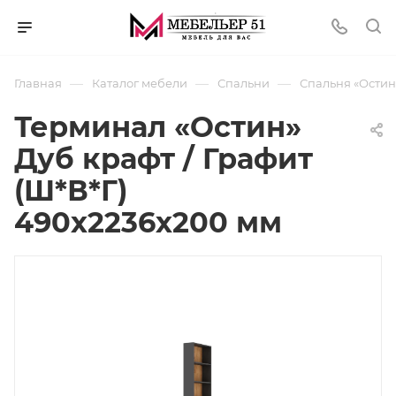
—
—
—
Главная
Каталог мебели
Спальни
Спальня «Остин»
Терминал «Остин»
Дуб крафт / Графит
(Ш*В*Г)
490х2236х200 мм