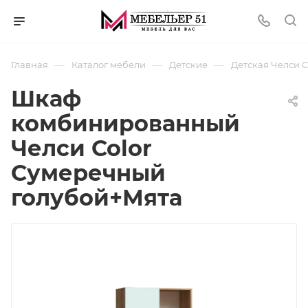
—
—
—
Главная
Каталог мебели
Детские
Детская Челси C
Шкаф
комбинированный
Челси Color
Сумеречный
голубой+Мята