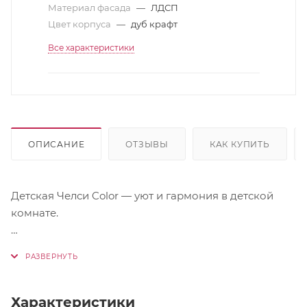
Материал фасада
—
ЛДСП
Цвет корпуса
—
дуб крафт
Все характеристики
ОПИСАНИЕ
ОТЗЫВЫ
КАК КУПИТЬ
Детская Челси Color — уют и гармония в детской
комнате.
Каждый элемент комплекта изготовлен из
высококачественного ЛДСП, что гарантирует
долговечность и безопасность. Цветовая палитра и
дизайн мебели линейки Челси Color создают
Характеристики