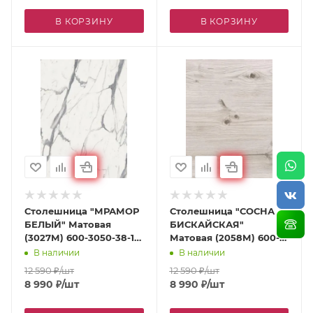
В КОРЗИНУ
В КОРЗИНУ
Столешница "МРАМОР
Столешница "СОСНА
БЕЛЫЙ" Матовая
БИСКАЙСКАЯ"
(3027М) 600-3050-38-1R
Матовая (2058М) 600-
на вл / ст дсп
3050-38-1R на вл / ст
В наличии
В наличии
дсп
12 590
₽
/шт
12 590
₽
/шт
8 990
₽
/шт
8 990
₽
/шт