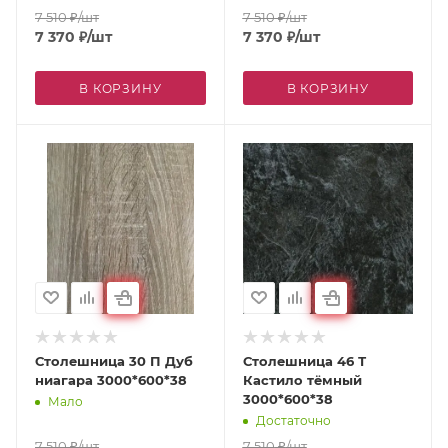
7 510
₽
/шт
7 510
₽
/шт
7 370
₽
/шт
7 370
₽
/шт
В КОРЗИНУ
В КОРЗИНУ
Столешница 30 П Дуб
Столешница 46 Т
ниагара 3000*600*38
Кастило тёмный
3000*600*38
Мало
Достаточно
7 510
₽
/шт
7 510
₽
/шт