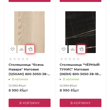
Столешница "Ясень
Столешница "ЧЁРНЫЙ
Навара" Матовая
ТУНИС" Матовая
(1250АМ) 600-3050-38-
(063М) 600-3050-38-1R
1R на вл / ст дсп
на вл / ст дсп
В наличии
В наличии
12 590
₽
/шт
12 590
₽
/шт
8 990
₽
/шт
8 990
₽
/шт
В КОРЗИНУ
В КОРЗИНУ