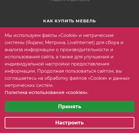
КАК КУПИТЬ МЕБЕЛЬ
Условия оплаты
Мы используем файлы «Cookie» и метрические
Условия доставки
системы (Яндекс Метрика, LiveInternet) для сбора и
анализа информации о производительности и
Гарантия на товар
использования сайта, а также для улучшения и
Вопрос-ответ
индивидуальной настройки предоставления
информации. Продолжая пользоваться сайтом, вы
соглашаетесь на обработку файлов «Cookie» и данных
+7 (815) 2 606-608
ЗАКАЗАТЬ ЗВОНОК
метрических систем.
Политика использования «cookies».
info@mebeler51.ru
Выберите настройки cookie
Минимальные
Принять
г. Мурманск, ул. Свердлова 11Б
Аналитические/Функциональные
Настроить