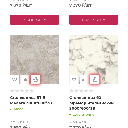
7 370
₽
/шт
7 370
₽
/шт
В КОРЗИНУ
В КОРЗИНУ
Столешница 57 Б
Столешница 60
Малага 3000*600*38
Мрамор итальянский
3000*600*38
Мало
Достаточно
7 510
₽
/шт
7 510
₽
/шт
5 990
₽
/шт
7 370
₽
/шт