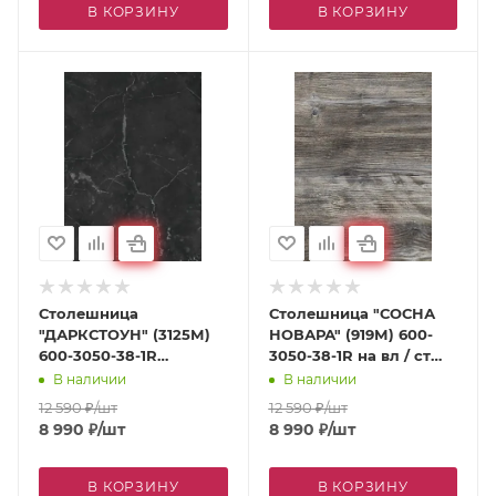
В КОРЗИНУ
В КОРЗИНУ
Столешница
Столешница "СОСНА
"ДАРКСТОУН" (3125М)
НОВАРА" (919М) 600-
600-3050-38-1R
3050-38-1R на вл / ст
влагостойкая
дсп
В наличии
В наличии
12 590
₽
/шт
12 590
₽
/шт
8 990
₽
/шт
8 990
₽
/шт
В КОРЗИНУ
В КОРЗИНУ