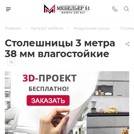
—
—
—
Главная
Каталог мебели
Модульные кухни
Столеш
Столешницы 3 метра
38 мм влагостойкие
16