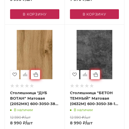
В КОРЗИНУ
В КОРЗИНУ
Столешница "ДУБ
Столешница "БЕТОН
ВОТАН" Матовая
ТЕМНЫЙ" Матовая
(2052МК) 600-3050-38-
(0632М) 600-3050-38-1R
1R на вл / ст дсп
на вл / ст дсп
В наличии
В наличии
12 590
₽
/шт
12 590
₽
/шт
8 990
₽
/шт
8 990
₽
/шт