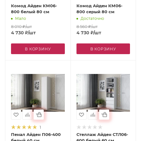
Комод Айден КМ06-
Комод Айден КМ06-
800 белый 80 см
800 серый 80 см
Мало
Достаточно
8 010
₽
/шт
8 560
₽
/шт
4 730
₽
/шт
4 730
₽
/шт
В КОРЗИНУ
В КОРЗИНУ
1
Пенал Айден П06-400
Стеллаж Айден СТЛ06-
белый 40 см
600 белый 60 см