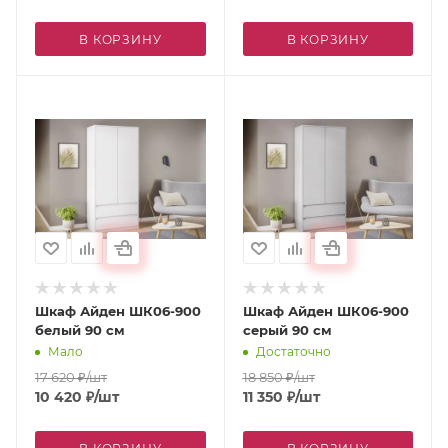
В КОРЗИНУ
В КОРЗИНУ
Шкаф Айден ШК06-900
Шкаф Айден ШК06-900
белый 90 см
серый 90 см
Мало
Достаточно
17 620
₽
/шт
18 850
₽
/шт
10 420
₽
/шт
11 350
₽
/шт