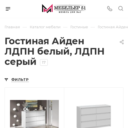
—
—
—
Главная
Каталог мебели
Гостиные
Гостиная Айде
Гостиная Айден
ЛДПН белый, ЛДПН
серый
17
ФИЛЬТР