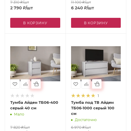
7 310
₽
/шт
11 100
₽
/шт
2 790
₽
/шт
6 240
₽
/шт
В КОРЗИНУ
В КОРЗИНУ
1
Тумба Айден ТБ06-400
Тумба под ТВ Айден
серый 40 см
ТБ06-1000 серый 100
см
Мало
Достаточно
7 820
₽
/шт
6 970
₽
/шт