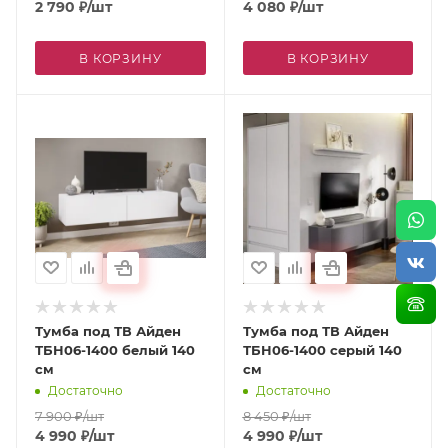
2 790
₽
/шт
4 080
₽
/шт
В КОРЗИНУ
В КОРЗИНУ
Тумба под ТВ Айден
Тумба под ТВ Айден
ТБН06-1400 белый 140
ТБН06-1400 серый 140
см
см
Достаточно
Достаточно
7 900
₽
/шт
8 450
₽
/шт
4 990
₽
/шт
4 990
₽
/шт