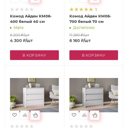
1
Комод Айден КМ06-
Комод Айден КМ06-
400 белый 40 см
700 белый 70 см
Мало
Достаточно
6 200
₽
/шт
11 280
₽
/шт
4 300
₽
/шт
6 160
₽
/шт
В КОРЗИНУ
В КОРЗИНУ