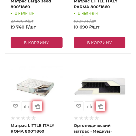
Матрас Largo seed
Матрас LITTLE ITALY
800*1860
PARMA 800*1860
В наличии
В наличии
27 470
₽
/шт
18 870
₽
/шт
19 740
₽
/шт
10 690
₽
/шт
В КОРЗИНУ
В КОРЗИНУ
Матрас LITTLE ITALY
Ортопедический
ROMA 800*1860
матрас «Медиум»