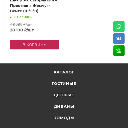
Шкаф 3-х створчатый «
Престиж » Жемчуг-
Венге (Ш*Г*В)
1575*563*2270 мм
В наличии
48 580
₽
/шт
28 100
₽
/шт
В КОРЗИНУ
КАТАЛОГ
ГОСТИНЫЕ
ДЕТСКИЕ
ДИВАНЫ
КОМОДЫ