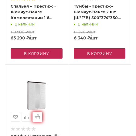
Спальня « Престиж »
Тумбы «Престиж»
Жемчуг-Венге
Жемчуг-Венге 2 шт
Комплектации 1 6
(Ш*Г*В) 500*374*350
модулей
мм
В наличии
В наличии
119 500
₽
/шт
11 070
₽
/шт
65 290
₽
/шт
6 340
₽
/шт
В КОРЗИНУ
В КОРЗИНУ