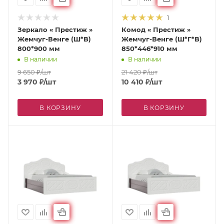
1
Зеркало « Престиж »
Комод « Престиж »
Жемчуг-Венге (Ш*В)
Жемчуг-Венге (Ш*Г*В)
800*900 мм
850*446*910 мм
В наличии
В наличии
9 650
₽
/шт
21 420
₽
/шт
3 970
₽
/шт
10 410
₽
/шт
В КОРЗИНУ
В КОРЗИНУ