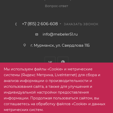
Вопрос-ответ
+7 (815) 2 606-608
ЗАКАЗАТЬ ЗВОНОК
info@mebeler51.ru
г. Мурманск, ул. Свердлова 11Б
Мы используем файлы «Cookie» и метрические
системы (Яндекс Метрика, LiveInternet) для сбора и
анализа информации о производительности и
использования сайта, а также для улучшения и
2005-2026 © mebelier51.ru - модный интернет-магазин не
индивидуальной настройки предоставления
дорогой корпусной мебели. Все права защищены.
информации. Продолжая пользоваться сайтом, вы
соглашаетесь на обработку файлов «Cookie» и данных
метрических систем.
Карта сайта