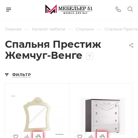
—
—
—
Главная
Каталог мебели
Спальни
Спальня Прест
Спальня Престиж
Жемчуг-Венге
7
ФИЛЬТР