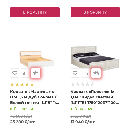
В КОРЗИНУ
В КОРЗИНУ
1
Кровать «Мартина» с
Кровать «Престиж 1»
ПМ 1,6 м Дуб Сонома /
1,6м Сандал светлый
Белый глянец (Ш*В*Г)
(Ш*Г*В) 1750*2037*1000
1635х800х2037 мм
мм
В наличии
В наличии
49 500
₽
/шт
31 390
₽
/шт
25 280
₽
/шт
13 940
₽
/шт