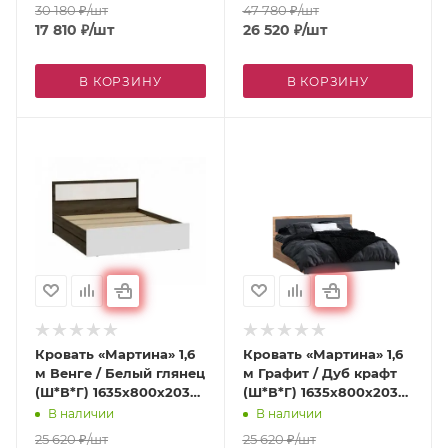
мм
30 180
₽
/шт
47 780
₽
/шт
17 810
₽
/шт
26 520
₽
/шт
В КОРЗИНУ
В КОРЗИНУ
Кровать «Мартина» 1,6
Кровать «Мартина» 1,6
м Венге / Белый глянец
м Графит / Дуб крафт
(Ш*В*Г) 1635х800х2037
(Ш*В*Г) 1635х800х2037
мм
мм
В наличии
В наличии
25 620
₽
/шт
25 620
₽
/шт