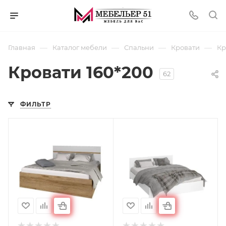
—
—
—
—
Главная
Каталог мебели
Спальни
Кровати
Кр
Кровати 160*200
62
ФИЛЬТР