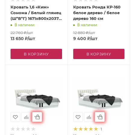
Кровать 1,6 «Ким»
Кровать Ронда КР-160
Сонома / Белый глянец
белое дерево / белое
(Ш*В*Г) 1671х800х2037
дерево 160 см
мм
В наличии
В наличии
22 760
₽
/шт
12 880
₽
/шт
13 650
₽
/шт
9 400
₽
/шт
В КОРЗИНУ
В КОРЗИНУ
1