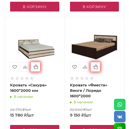
В КОРЗИНУ
В КОРЗИНУ
Кровать «Сакура»
Кровать «Фиеста»
1600*2000 мм
Венге / Лоредо
1600*2000
В наличии
В наличии
24 710
₽
/шт
22 040
₽
/шт
15 780
₽
/шт
9 150
₽
/шт