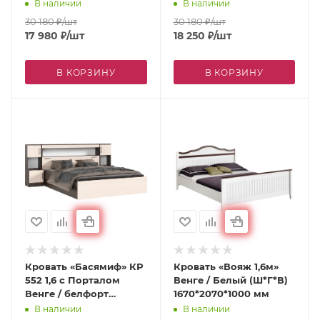
мм
2335х1016х2229 мм
В наличии
В наличии
30 180
₽
/шт
30 180
₽
/шт
17 980
₽
/шт
18 250
₽
/шт
В КОРЗИНУ
В КОРЗИНУ
Кровать «Басямиф» КР
Кровать «Вояж 1,6м»
552 1,6 с Порталом
Венге / Белый (Ш*Г*В)
Венге / белфорт
1670*2070*1000 мм
(В*Ш*Г) 1020х2352х2232
В наличии
В наличии