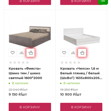
В КОРЗИНУ
В КОРЗИНУ
Кровать «Фиеста»
Кровать «Челси» 1,6 м
Шимо тем / шимо
Белый глянец / белый
светлый 1600*2000
(ШхВхГ) 1635х800х2053
мм
В наличии
В наличии
22 040
₽
/шт
19 260
₽
/шт
9 150
₽
/шт
10 900
₽
/шт
В КОРЗИНУ
В КОРЗИНУ