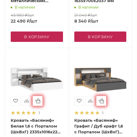
металлическим
1635х700х2037 мм
основанием « Престиж
В наличии
В наличии
2 » Сандал 1,6 м (Ш*Г*В)
45 960
₽
/шт
21 040
₽
/шт
1750*2037*1000 мм
22 490
₽
/шт
8 340
₽
/шт
В КОРЗИНУ
В КОРЗИНУ
1
1
Кровать «Басямиф»
Кровать «Басямиф»
Белая 1,6 с Порталом
Графит / Дуб крафт 1,6
(ШхВхГ) 2335х1016х2229
с Порталом (ШхВхГ)