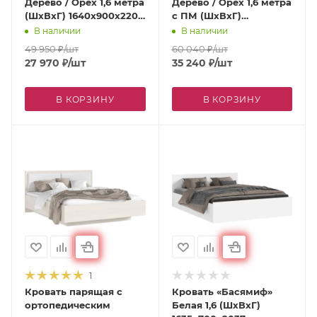
Дерево / Орех 1,6 метра
Дерево / Орех 1,6 метра
(ШхВхГ) 1640х900х2200
с ПМ (ШхВхГ)
мм
1640х900х2200 мм
В наличии
В наличии
49 950
₽
/шт
60 040
₽
/шт
27 970
₽
/шт
35 240
₽
/шт
В КОРЗИНУ
В КОРЗИНУ
1
Кровать парящая с
Кровать «Басямиф»
ортопедическим
Белая 1,6 (ШхВхГ)