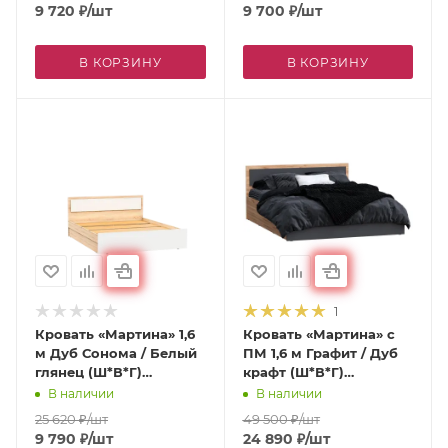
9 720
₽
/шт
9 700
₽
/шт
В КОРЗИНУ
В КОРЗИНУ
1
Кровать «Мартина» 1,6
Кровать «Мартина» с
м Дуб Сонома / Белый
ПМ 1,6 м Графит / Дуб
глянец (Ш*В*Г)
крафт (Ш*В*Г)
1635х800х2037 мм
1635х800х2037 мм
В наличии
В наличии
25 620
₽
/шт
49 500
₽
/шт
9 790
₽
/шт
24 890
₽
/шт