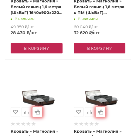
Кровать « Магнолия »
Кровать « Магнолия »
Белый глянец 1,6 метра
Белый глянец 1,6 метра
(ШхВхГ) 1640х900х2200
с ПМ (ШхВхГ)
мм
1640х900х2200 мм
В наличии
В наличии
49 950
₽
/шт
60 040
₽
/шт
28 430
₽
/шт
32 620
₽
/шт
В КОРЗИНУ
В КОРЗИНУ
Кровать « Магнолия »
Кровать « Магнолия »