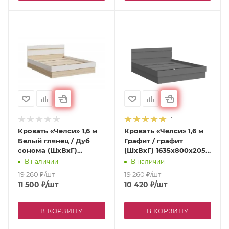
1
Кровать «Челси» 1,6 м
Кровать «Челси» 1,6 м
Белый глянец / Дуб
Графит / графит
сонома (ШхВхГ)
(ШхВхГ) 1635х800х2053
1635х800х2053 мм
мм
В наличии
В наличии
19 260
₽
/шт
19 260
₽
/шт
11 500
₽
/шт
10 420
₽
/шт
В КОРЗИНУ
В КОРЗИНУ