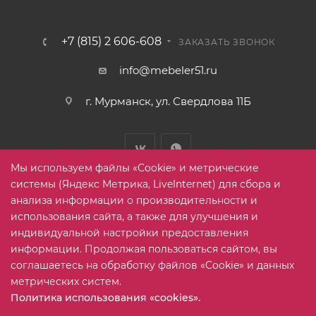
+7 (815) 2 606-608
ЗАКАЗАТЬ ЗВОНОК
info@mebeler51.ru
г. Мурманск, ул. Свердлова 11Б
Мы используем файлы «Cookie» и метрические
системы (Яндекс Метрика, LiveInternet) для сбора и
анализа информации о производительности и
использования сайта, а также для улучшения и
2005-2026 © mebelier51.ru - модный интернет-магазин не
индивидуальной настройки предоставления
дорогой корпусной мебели. Все права защищены.
информации. Продолжая пользоваться сайтом, вы
соглашаетесь на обработку файлов «Cookie» и данных
метрических систем.
Карта сайта
Политика использования «cookies».
Выберите настройки cookie