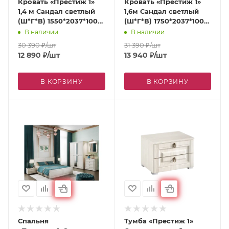
Кровать «Престиж 1»
Кровать «Престиж 1»
1,4 м Сандал светлый
1,6м Сандал светлый
(Ш*Г*В) 1550*2037*1000
(Ш*Г*В) 1750*2037*1000
мм
мм
В наличии
В наличии
30 390
₽
/шт
31 390
₽
/шт
12 890
₽
/шт
13 940
₽
/шт
В КОРЗИНУ
В КОРЗИНУ
Спальня
Тумба «Престиж 1»