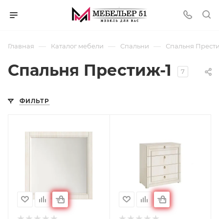
—
—
—
Главная
Каталог мебели
Спальни
Спальня Прести
Спальня Престиж-1
7
ФИЛЬТР