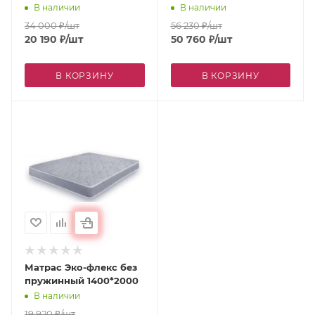
В наличии
В наличии
34 000
₽
/шт
56 230
₽
/шт
20 190
₽
/шт
50 760
₽
/шт
В КОРЗИНУ
В КОРЗИНУ
Матрас Эко-флекс без
пружинный 1400*2000
В наличии
19 920
₽
/шт