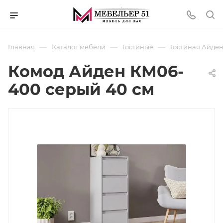
—
—
—
Главная
Каталог мебели
Гостиные
Гостиная Айде
Комод Айден КМ06-
400 серый 40 см