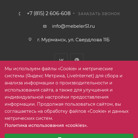
+7 (815) 2 606-608
ЗАКАЗАТЬ ЗВОНОК
info@mebeler51.ru
г. Мурманск, ул. Свердлова 11Б
Мы используем файлы «Cookie» и метрические
системы (Яндекс Метрика, LiveInternet) для сбора и
анализа информации о производительности и
использования сайта, а также для улучшения и
2005-2026 © mebelier51.ru - модный интернет-магазин не
индивидуальной настройки предоставления
дорогой корпусной мебели. Все права защищены.
информации. Продолжая пользоваться сайтом, вы
соглашаетесь на обработку файлов «Cookie» и данных
метрических систем.
Карта сайта
Политика использования «cookies».
Выберите настройки cookie