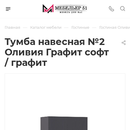
—
—
—
Главная
Каталог мебели
Гостиные
Гостиная Оливи
Тумба навесная №2
Оливия Графит софт
/ графит