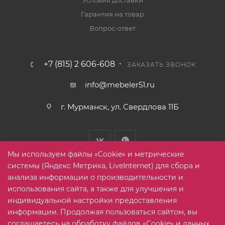
Условия доставки
Гарантия на товар
Вопрос-ответ
+7 (815) 2 606-608
ЗАКАЗАТЬ ЗВОНОК
info@mebeler51.ru
г. Мурманск, ул. Свердлова 11Б
Мы используем файлы «Cookie» и метрические
системы (Яндекс Метрика, LiveInternet) для сбора и
анализа информации о производительности и
использования сайта, а также для улучшения и
2005-2026 © mebelier51.ru - модный интернет-магазин не
индивидуальной настройки предоставления
дорогой корпусной мебели. Все права защищены.
информации. Продолжая пользоваться сайтом, вы
соглашаетесь на обработку файлов «Cookie» и данных