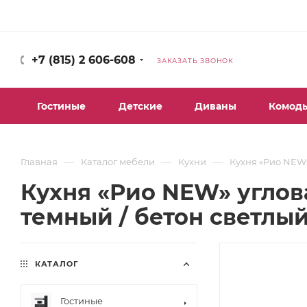
+7 (815) 2 606-608
ЗАКАЗАТЬ ЗВОНОК
Гостиные
Детские
Диваны
Комод
—
—
—
Главная
Каталог мебели
Кухни
Кухня «Рио NEW»
Кухня «Рио NEW» углов
темный / бетон светлы
КАТАЛОГ
Гостиные