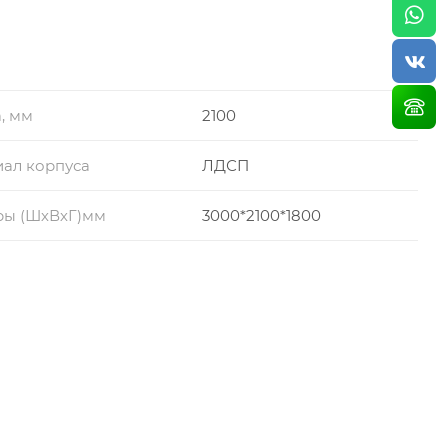
, мм
2100
ал корпуса
ЛДСП
ры (ШхВхГ)мм
3000*2100*1800