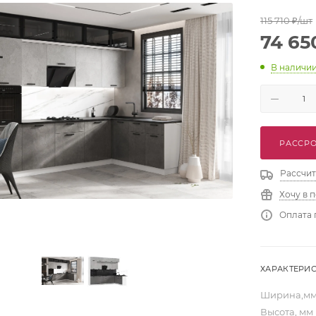
115 710
₽
/шт
74 65
В наличи
РАССРО
Рассчит
Хочу в 
Оплата 
ХАРАКТЕРИ
Ширина,м
Высота, мм