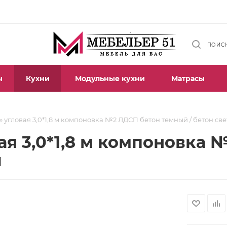
ПОИС
ы
Кухни
Модульные кухни
Матрасы
 угловая 3,0*1,8 м компоновка №2 ЛДСП бетон темный / бетон св
ая 3,0*1,8 м компоновка 
й