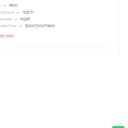
м
—
1800
корпуса
—
ЛДСП
фасада
—
МДФ
ШхВхГ)мм
—
3000*2100*1800
ристики