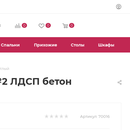
0
0
0
К
Спальни
Прихожие
Столы
Шкафы
етлый
№2 ЛДСП бетон
Артикул:
70016