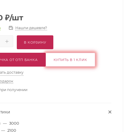
0
₽
/шт
Нашли дешевле?
и
В КОРЗИНУ
ЧКА ОТ ОТП БАНКА
КУПИТЬ В 1 КЛИК
ать доставку
подарок
при получении
СТИКИ
м
—
3000
—
2100