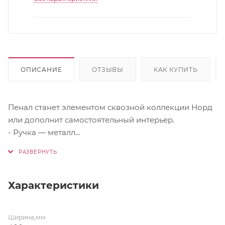
ОПИСАНИЕ
ОТЗЫВЫ
КАК КУПИТЬ
Пенал станет элементом сквозной коллекции Норд
или дополнит самостоятельный интерьер.
- Ручка — металл
- Ножки прямоугольная, Н-20 мм
Фасад можно перенавесить как на правую, так и на
левую сторону
Характеристики
Цвет фасада Софт пломбир
Ширина,мм