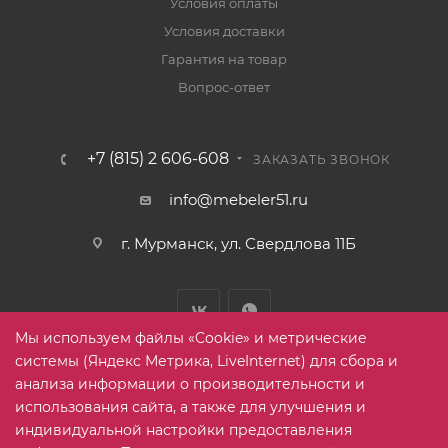
Условия оплаты
Условия доставки
Гарантия на товар
Вопрос-ответ
+7 (815) 2 606-608
ЗАКАЗАТЬ ЗВОНОК
info@mebeler51.ru
г. Мурманск, ул. Свердлова 11Б
Мы используем файлы «Cookie» и метрические
системы (Яндекс Метрика, LiveInternet) для сбора и
анализа информации о производительности и
использования сайта, а также для улучшения и
2005-2026 © mebelier51.ru - модный интернет-магазин не
индивидуальной настройки предоставления