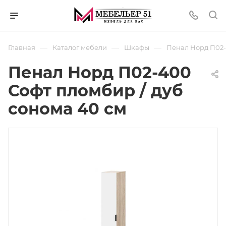
—
—
—
Главная
Каталог мебели
Шкафы
Пенал Норд П02-
Пенал Норд П02-400
Софт пломбир / дуб
сонома 40 см