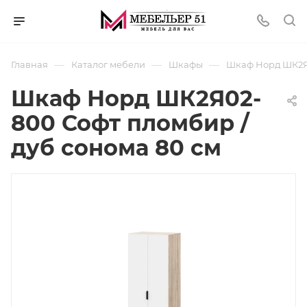
—
—
—
Главная
Каталог мебели
Шкафы
Шкаф Норд ШК2Я0
Шкаф Норд ШК2Я02-
800 Софт пломбир /
дуб сонома 80 см