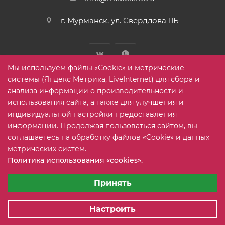
г. Мурманск, ул. Свердлова 11Б
Мы используем файлы «Cookie» и метрические
системы (Яндекс Метрика, LiveInternet) для сбора и
анализа информации о производительности и
использования сайта, а также для улучшения и
2005-2026 © mebelier51.ru - модный интернет-магазин не
индивидуальной настройки предоставления
дорогой корпусной мебели. Все права защищены.
информации. Продолжая пользоваться сайтом, вы
соглашаетесь на обработку файлов «Cookie» и данных
метрических систем.
Карта сайта
Политика использования «cookies».
Выберите настройки cookie
Минимальные
Принять
Аналитические/Функциональные
Настроить