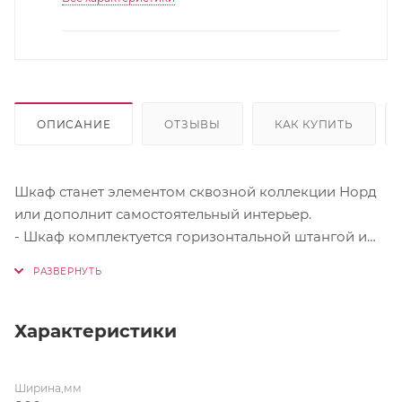
ОПИСАНИЕ
ОТЗЫВЫ
КАК КУПИТЬ
Шкаф станет элементом сквозной коллекции Норд
или дополнит самостоятельный интерьер.
- Шкаф комплектуется горизонтальной штангой и
полками
- Ручка — металл
- Направляющие-шариковые, полного выдвижения
- Ножки прямоугольные, Н-20 мм
Характеристики
Цвет фасада Софт пломбир
Ширина,мм