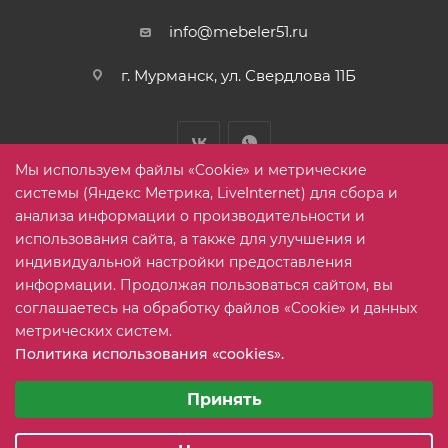
info@mebeler51.ru
г. Мурманск, ул. Свердлова 11Б
Мы используем файлы «Cookie» и метрические
системы (Яндекс Метрика, LiveInternet) для сбора и
анализа информации о производительности и
использования сайта, а также для улучшения и
2005-2026 © mebelier51.ru - модный интернет-магазин не
индивидуальной настройки предоставления
дорогой корпусной мебели. Все права защищены.
информации. Продолжая пользоваться сайтом, вы
соглашаетесь на обработку файлов «Cookie» и данных
метрических систем.
Карта сайта
Политика использования «cookies».
Выберите настройки cookie
Минимальные
Принять
Аналитические/Функциональные