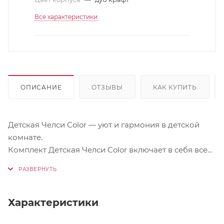
Все характеристики
ОПИСАНИЕ
ОТЗЫВЫ
КАК КУПИТЬ
Детская Челси Color — уют и гармония в детской
комнате.
Комплект Детская Челси Color включает в себя все
необходимое для создания функционального и
стильного пространства.
Каждый элемент этой серии изготовлен из
качественного ЛДСП, что обеспечивает
Характеристики
долговечность и безопасность. Яркий дизайн и