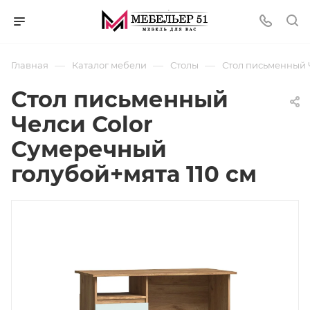
—
—
—
Главная
Каталог мебели
Столы
Стол письменный Ч
Стол письменный
Челси Color
Сумеречный
голубой+мята 110 см