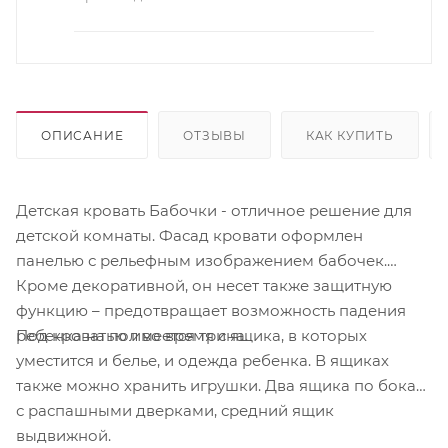
ОПИСАНИЕ
ОТЗЫВЫ
КАК КУПИТЬ
Детская кровать Бабочки - отличное решение для
детской комнаты. Фасад кровати оформлен
панелью с рельефным изображением бабочек.
Кроме декоративной, он несет также защитную
функцию – предотвращает возможность падения
Под кроватью имеется три ящика, в которых
ребенка на пол во время сна.
уместится и белье, и одежда ребенка. В ящиках
также можно хранить игрушки. Два ящика по бокам
с распашными дверками, средний ящик
выдвижной.