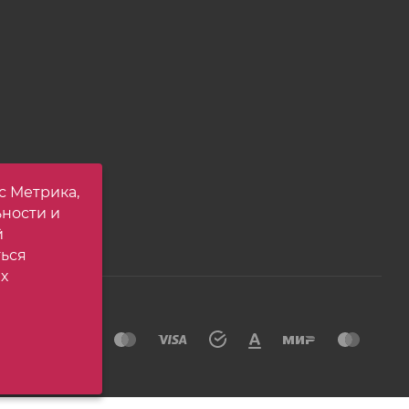
с Метрика,
ьности и
й
ться
х
йта