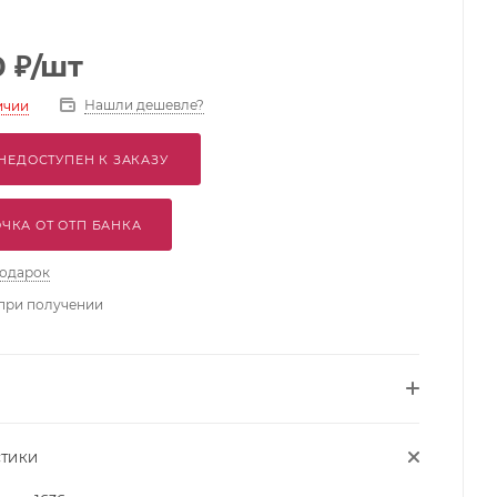
0
₽
/шт
Нашли дешевле?
ичии
НЕДОСТУПЕН К ЗАКАЗУ
ЧКА ОТ ОТП БАНКА
подарок
при получении
СТИКИ