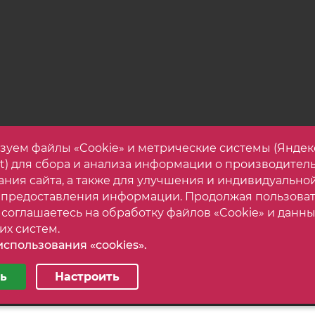
зуем файлы «Cookie» и метрические системы (Яндек
et) для сбора и анализа информации о производител
ания сайта, а также для улучшения и индивидуально
 предоставления информации. Продолжая пользова
 соглашаетесь на обработку файлов «Cookie» и данны
их систем.
спользования «cookies».
астройки cookie
Карта са
орогой корпусной мебели. Все права защищены.
ь
Настроить
ные
Аналитические/Функциональные