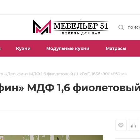
ПОИС
ы
Кухни
Модульные кухни
Матрасы
ть «Дельфин» МДФ 1,6 фиолетовый (ШхВхГ) 1636×800×850 мм
фин» МДФ 1,6 фиолетовый