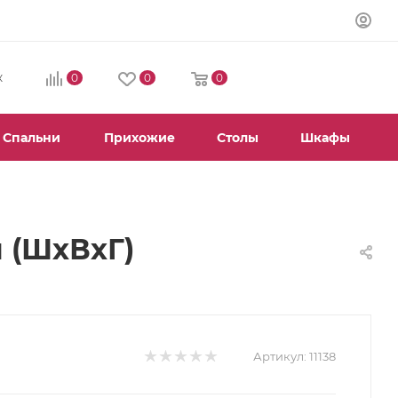
0
0
0
К
Спальни
Прихожие
Столы
Шкафы
 (ШхВхГ)
Артикул:
11138