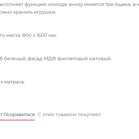
ыполняет функцию комода: внизу имеется три ящика, в к
ожно хранить игрушки.
о места: 800 x 1600 мм.
уб беленый, фасад МДФ фиолетовый матовый.
з матраса.
т понравиться
С этим товаром покупают