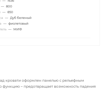
м
—
1636
—
800
м
—
850
уса
—
Дуб беленый
да
—
фиолетовый
тель
—
МИФ
асад кровати оформлен панелью с рельефным
ую функцию – предотвращает возможность падения