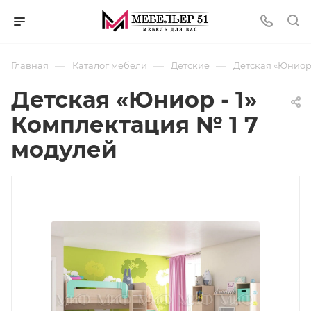
—
—
—
Главная
Каталог мебели
Детские
Детская «Юниор 
Детская «Юниор - 1»
Комплектация № 1 7
модулей