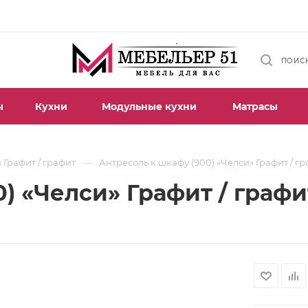
ПОИС
ы
Кухни
Модульные кухни
Матрасы
—
 Графит / графит
Антресоль к шкафу (900) «Челси» Графит / г
) «Челси» Графит / графи