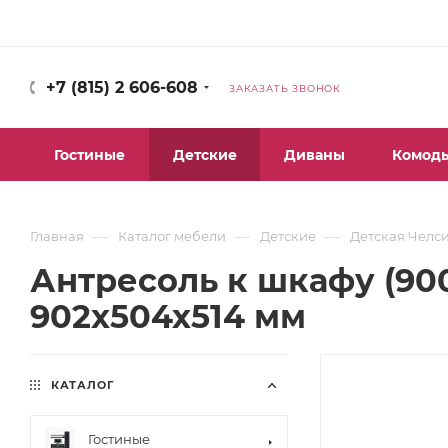
+7 (815) 2 606-608
ЗАКАЗАТЬ ЗВОНОК
Гостиные
Детские
Диваны
Комод
—
—
—
Главная
Каталог мебели
Детские
Детская Челси
Антресоль к шкафу (900
902х504х514 мм
КАТАЛОГ
Гостиные