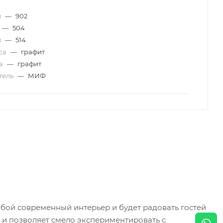
м
—
902
—
504
м
—
514
уса
—
графит
да
—
графит
тель
—
МИФ
бой современный интерьер и будет радовать гостей
 и позволяет смело экспериментировать с