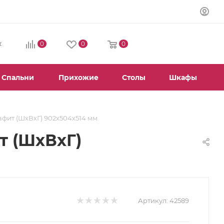
0
0
0
К
Спальни
Прихожие
Столы
Шкафы
рафит (ШхВхГ) 902х504х514 мм
т (ШхВхГ)
Артикул:
42589