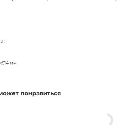
СП,
х514 мм.
может понравиться