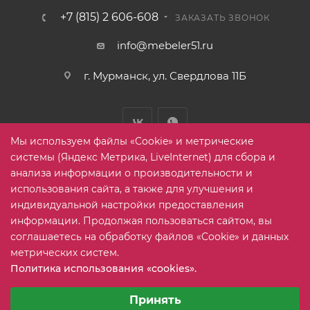
+7 (815) 2 606-608
ЗАКАЗАТЬ ЗВОНОК
info@mebeler51.ru
г. Мурманск, ул. Свердлова 11Б
Мы используем файлы «Cookie» и метрические
системы (Яндекс Метрика, LiveInternet) для сбора и
анализа информации о производительности и
использования сайта, а также для улучшения и
2005-2026 © mebelier51.ru - модный интернет-магазин не
индивидуальной настройки предоставления
дорогой корпусной мебели. Все права защищены.
информации. Продолжая пользоваться сайтом, вы
соглашаетесь на обработку файлов «Cookie» и данных
метрических систем.
Карта сайта
Политика использования «cookies».
Выберите настройки cookie
Минимальные
Принять