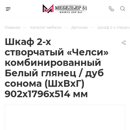
—
—
—
Главная
Каталог мебели
Детские
Шкаф 2-х створч
Шкаф 2-х
створчатый «Челси»
комбинированный
Белый глянец / дуб
сонома (ШхВхГ)
902х1796х514 мм