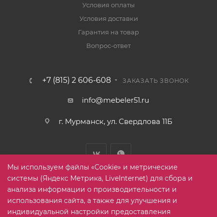
Условия оплаты
Условия доставки
Гарантия на товар
Вопрос-ответ
+7 (815) 2 606-608
ЗАКАЗАТЬ ЗВОНОК
info@mebeler51.ru
г. Мурманск, ул. Свердлова 11Б
Мы используем файлы «Cookie» и метрические
системы (Яндекс Метрика, LiveInternet) для сбора и
анализа информации о производительности и
использования сайта, а также для улучшения и
2005-2026 © mebelier51.ru - модный интернет-магазин не
индивидуальной настройки предоставления