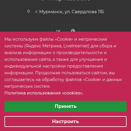
г. Мурманск, ул. Свердлова 11Б
Мы используем файлы «Cookie» и метрические
системы (Яндекс Метрика, LiveInternet) для сбора и
анализа информации о производительности и
использования сайта, а также для улучшения и
2005-2026 © mebelier51.ru - модный интернет-магазин не
индивидуальной настройки предоставления
дорогой корпусной мебели. Все права защищены.
информации. Продолжая пользоваться сайтом, вы
соглашаетесь на обработку файлов «Cookie» и данных
метрических систем.
Карта сайта
Политика использования «cookies».
Выберите настройки cookie
Минимальные
Принять
Аналитические/Функциональные
Настроить