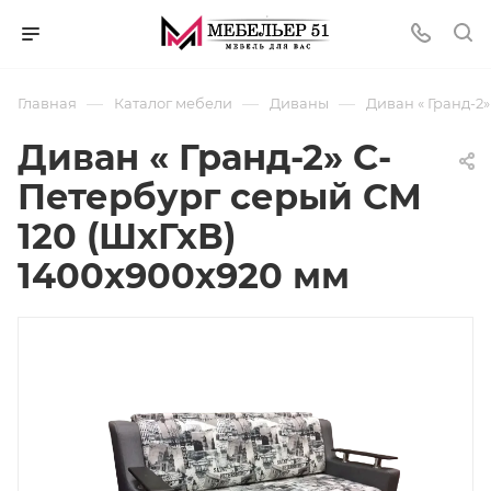
—
—
—
Главная
Каталог мебели
Диваны
Диван « Гранд-2
Диван « Гранд-2» С-
Петербург серый СМ
120 (ШхГхВ)
1400х900х920 мм