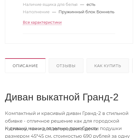
Наличие ящика для белья
—
есть
Наполнение
—
Пружинный блок Боннель
Все характеристики
ОПИСАНИЕ
ОТЗЫВЫ
КАК КУПИТЬ
Диван выкатной Гранд-2
Компактный и красивый диван Гранд-2 в стильной
обивке - отличное решение как для городской
К дивану можно отдельно приобрести подушки
гостиной, так и для загородного дома.
размером 45*45 см, стоимостью 690 рублей за одну