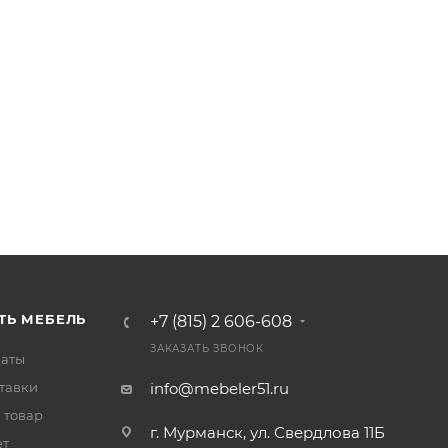
ГОСТу могут отличаться
 это при выборе!!!
ультантом!
Внимание подушки не входят в
45*45 см, стоимостью 690 рублей за одну
ТЬ МЕБЕЛЬ
+7 (815) 2 606-608
ЗАКАЗАТЬ ЗВОНОК
латы
тавки
info@mebeler51.ru
 товар
г. Мурманск, ул. Свердлова 11Б
ет