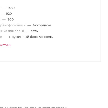
м
—
1430
—
920
м
—
900
трансформации
—
Аккордеон
ика для белья
—
есть
ие
—
Пружинный блок Боннель
ристики
Компактный, элегантный, недорогой выкатной диван "Гранд-2" со столиком неизменно пользуется спросом,