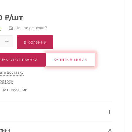
0
₽
/шт
Нашли дешевле?
и
В КОРЗИНУ
ЧКА ОТ ОТП БАНКА
КУПИТЬ В 1 КЛИК
ать доставку
подарок
при получении
СТИКИ