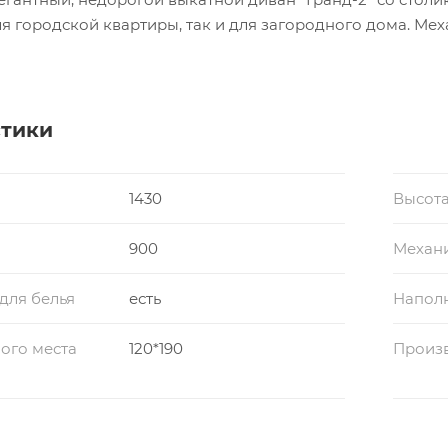
я городской квартиры, так и для загородного дома. Ме
н в кровать.
подлокотника 125 мм
стики
 - венге
1430
Высота
- 250 мм
900
Механ
льным местом располагается
для белья
есть
Напол
ого места
120*190
Произ
Размер спального места (Ш