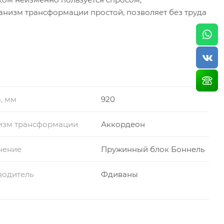
ханизм трансформации простой, позволяет без труда
, мм
920
изм трансформации
Аккордеон
 вместительный ящик для
нение
Пружинный блок Боннель
водитель
Фдиваны
хД) 1200х1900 мм