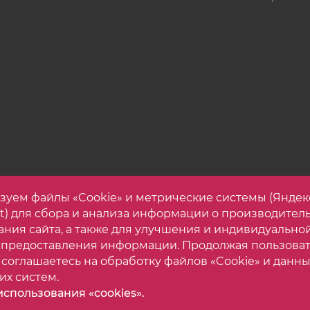
зуем файлы «Cookie» и метрические системы (Яндек
et) для сбора и анализа информации о производител
ания сайта, а также для улучшения и индивидуально
 предоставления информации. Продолжая пользова
 соглашаетесь на обработку файлов «Cookie» и данны
их систем.
спользования «cookies».
астройки cookie
Карта са
орогой корпусной мебели. Все права защищены.