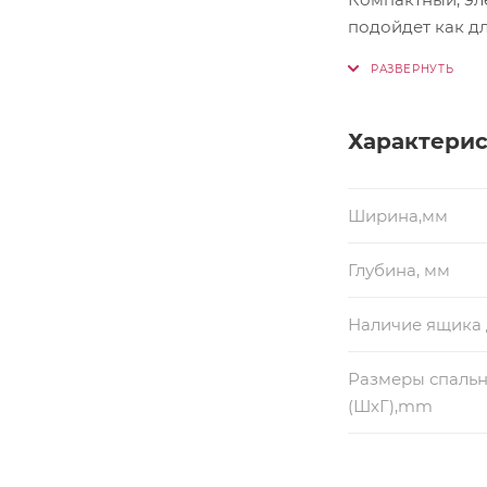
подойдет как дл
превратить дива
Ширина 
Характери
Накладки
Ширина,мм
Столик 
Глубина, мм
Под спа
Наличие ящика 
белья.
Размеры спальн
(ШхГ),mm