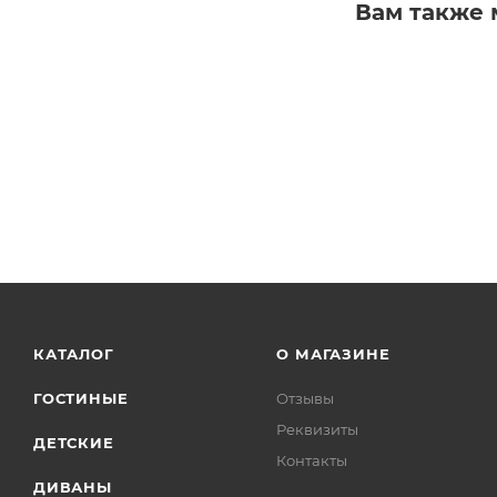
Комплек
Вам также 
Важно: 
от заяв
Более подробну
стоимость! К д
подушку.
КАТАЛОГ
О МАГАЗИНЕ
ГОСТИНЫЕ
Отзывы
Реквизиты
ДЕТСКИЕ
Контакты
ДИВАНЫ