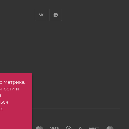
с Метрика,
ьности и
й
ться
х
йта