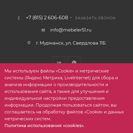
+7 (815) 2 606-608
ЗАКАЗАТЬ ЗВОНОК
info@mebeler51.ru
г. Мурманск, ул. Свердлова 11Б
Мы используем файлы «Cookie» и метрические
системы (Яндекс Метрика, LiveInternet) для сбора и
анализа информации о производительности и
использования сайта, а также для улучшения и
2005-2026 © mebelier51.ru - модный интернет-магазин не
индивидуальной настройки предоставления
дорогой корпусной мебели. Все права защищены.
информации. Продолжая пользоваться сайтом, вы
соглашаетесь на обработку файлов «Cookie» и данных
метрических систем.
Карта сайта
Политика использования «cookies».
Выберите настройки cookie