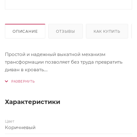
ОПИСАНИЕ
ОТЗЫВЫ
КАК КУПИТЬ
Простой и надежный выкатной механизм
трансформации позволяет без труда превратить
диван в кровать.
Под сиденьем расположен вместительный бельевой
ящик.
Характеристики
Материал: Микровелюр
Цвет
Габариты (ШхГхВ): 1800х900х920 мм
Коричневый