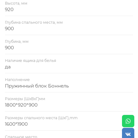
Спальное место: 1600х1900 мм
Высота, мм
920
Наполнение: пружинный блок.
Глубина спального места, мм
900
Механизм трансформации: выкатной
Глубина, мм
900
К дивану можно отдельно приобрести подушки
размером 45*45 см, стоимостью 500 рублей за одну
Наличие ящика для белья
подушку.
да
Наполнение
Пружинный блок Боннель
Размеры (ШхВхГ)мм
1800*920*900
Размеры спального места (ШхГ),mm
1600*1900
Спальное место