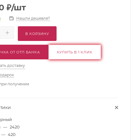
0
₽
/шт
Нашли дешевле?
и
В КОРЗИНУ
ЧКА ОТ ОТП БАНКА
КУПИТЬ В 1 КЛИК
ать доставку
подарок
при получении
СТИКИ
ерный
м
—
2420
—
420