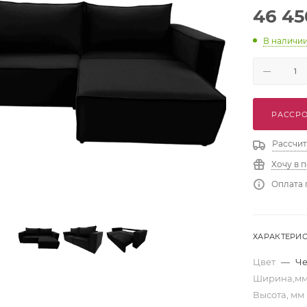
46 45
В наличи
РАССРО
Рассчит
Хочу в 
Оплата 
ХАРАКТЕРИ
Цвет
—
Ч
Ширина,м
Высота, мм