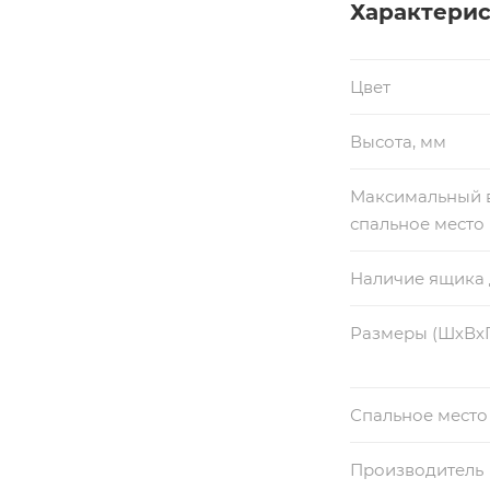
Характери
Ткань : микров
Цвет
Механизм транс
подходят для еж
Высота, мм
занимает много 
получите полно
Максимальный в
спальное место
Наличие ящика 
Размеры (ШхВх
Спальное место
Производитель