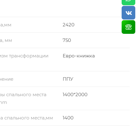
У
а,мм
2420
лярных механизмов. Диваны с таким механизмом
 и удобное. Диван легко раскладывается и не
а, мм
750
 и опустить спинку в горизонтальное положение и вы
изм трансформации
Евро-книжка
нение
ППУ
ы спального места
1400*2000
,mm
 спального места,мм
1400