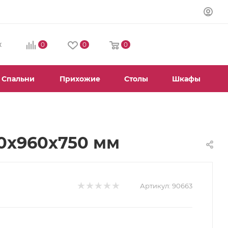
0
0
0
К
Спальни
Прихожие
Столы
Шкафы
0х960х750 мм
Артикул:
90663