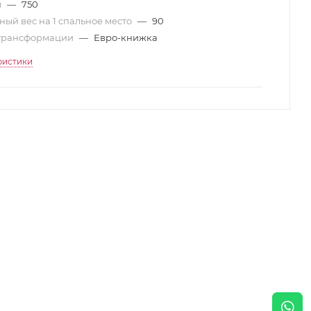
м
—
750
ый вес на 1 спальное место
—
90
трансформации
—
Евро-книжка
ристики
0 см
а: 1400х2000