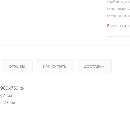
Глубина, м
Максимальн
Механизм 
Все характе
ОТЗЫВЫ
КАК КУПИТЬ
ДОСТАВКА
х960х750 см
 42 см
: 73 см
на половинки 7
меры сп. мест
сокоэластичный