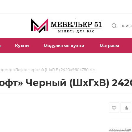
ПОИС
ы
Кухни
Модульные кухни
Матрасы
ормер «Лофт» Черный (ШхГхВ) 2420х960х750 мм
офт» Черный (ШхГхВ) 242
73 970
₽
/шт