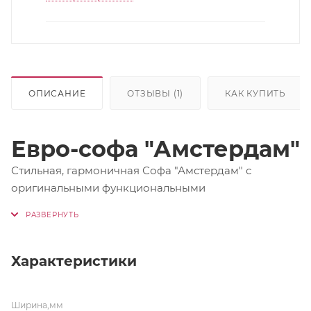
ОПИСАНИЕ
ОТЗЫВЫ (1)
КАК КУПИТЬ
Евро-софа "Амстердам"
Стильная, гармоничная Софа "Амстердам" с
оригинальными функциональными
подлокотниками идеально подходит для
современного интерьера.
Модель оснащена вместительным ящиком для
Характеристики
хранения постельного белья.
Ширина,мм
Несомненным плюсом дивана является компактная