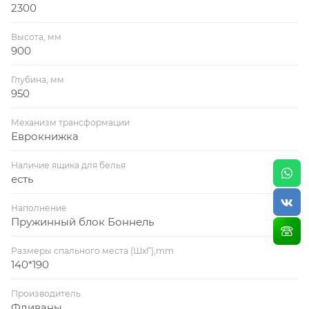
2300
форма при раскладывании с сохранением
просторного места для отдыха.
Высота, мм
900
В комплекте 4 подушки (две большие и две малые).
Глубина, мм
950
Комплектация: пружинный блок (ПБ).
Механизм трансформации
Материал: Микровелюр, Рогожка.
Еврокнижка
Наличие ящика для белья
Размер спального места: 1400 х 1900
есть
Общий габарит: 2300
Наполнение
Пружинный блок Боннель
Размеры спального места (ШхГ),mm
140*190
Производитель
Фдиваны