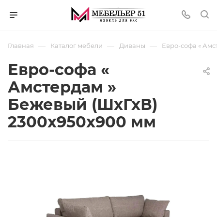
—
—
—
Главная
Каталог мебели
Диваны
Евро-софа « Амс
Евро-софа «
Амстердам »
Бежевый (ШхГхВ)
2300х950х900 мм