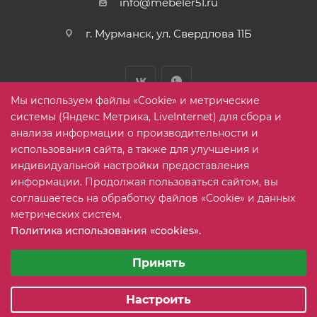
info@mebeler51.ru
г. Мурманск, ул. Свердлова 11Б
Мы используем файлы «Cookie» и метрические
системы (Яндекс Метрика, LiveInternet) для сбора и
анализа информации о производительности и
использования сайта, а также для улучшения и
2005-2026 © mebelier51.ru - модный интернет-магазин не
индивидуальной настройки предоставления
дорогой корпусной мебели. Все права защищены.
информации. Продолжая пользоваться сайтом, вы
соглашаетесь на обработку файлов «Cookie» и данных
метрических систем.
Карта сайта
Политика использования «cookies».
Выберите настройки cookie
Минимальные
Принять
Аналитические/Функциональные
Настроить