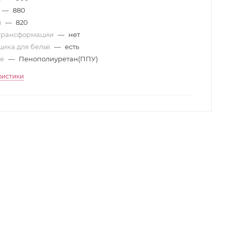
—
880
м
—
820
трансформации
—
нет
ика для белья
—
есть
ие
—
Пенополиуретан(ППУ)
ристики