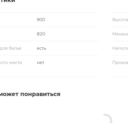
900
Высота
820
Механ
для белья
есть
Напол
ого места
нет
Произ
может понравиться