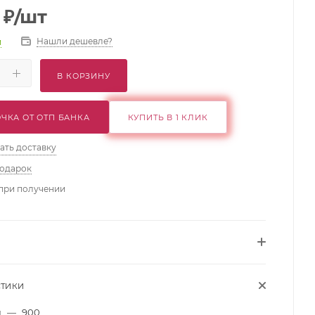
₽
/шт
Нашли дешевле?
и
В КОРЗИНУ
ЧКА ОТ ОТП БАНКА
КУПИТЬ В 1 КЛИК
ать доставку
подарок
при получении
СТИКИ
м
—
900