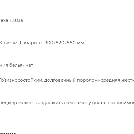
механизма
Ткань: Рогожка/Кожзам ,Габариты: 900х820х880 мм
ния белья- нет
ПУ(износостойкий, долговечный поролон)-средняя жест
джер может предложить вам замену цвета в зависимос
стики