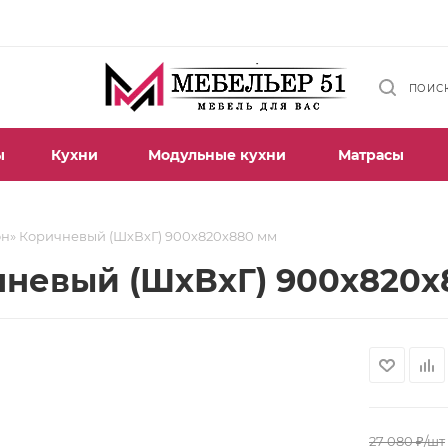
ПОИС
ы
Кухни
Модульные кухни
Матрасы
он» Коричневый (ШхВхГ) 900х820х880 мм
чневый (ШхВхГ) 900х820х
27 080
₽
/шт