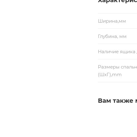
Ширина,мм
Глубина, мм
Наличие ящика 
Размеры спальн
(ШхГ),mm
Вам также 