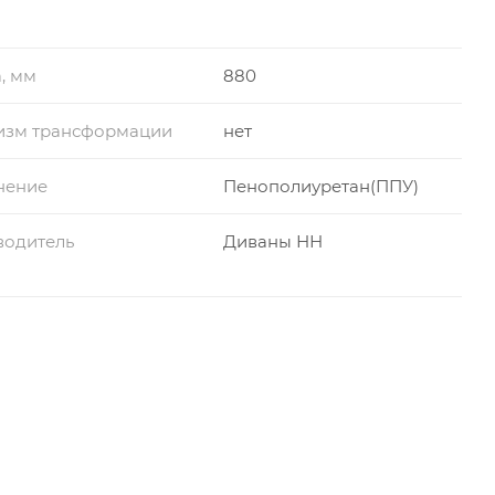
, мм
880
изм трансформации
нет
нение
Пенополиуретан(ППУ)
водитель
Диваны НН