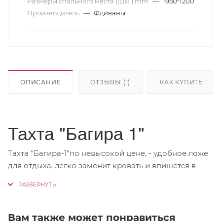
Размеры спального места (ШхГ),mm
—
1950*1200
Производитель
—
Фдиваны
ОПИСАНИЕ
ОТЗЫВЫ (1)
КАК КУПИТЬ
Тахта "Багира 1"
Тахта "Багира-1"по невысокой цене, - удобное ложе
для отдыха, легко заменит кровать и впишется в
любой интерьер.
Тахта оборудована матрасом средней степени
жесткости на пружинном блоке (ПБ).
Вам также может понравиться