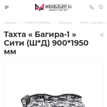
—
—
—
Главная
Каталог мебели
Диваны
Тахта « Багира-1
Тахта « Багира-1 »
Сити (Ш*Д) 900*1950
мм