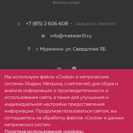
Вопрос-ответ
+7 (815) 2 606-608
ЗАКАЗАТЬ ЗВОНОК
info@mebeler51.ru
г. Мурманск, ул. Свердлова 11Б
Мы используем файлы «Cookie» и метрические
системы (Яндекс Метрика, LiveInternet) для сбора и
анализа информации о производительности и
использования сайта, а также для улучшения и
2005-2026 © mebelier51.ru - модный интернет-магазин не
индивидуальной настройки предоставления
дорогой корпусной мебели. Все права защищены.
информации. Продолжая пользоваться сайтом, вы
соглашаетесь на обработку файлов «Cookie» и данных
метрических систем.
Карта сайта
Политика использования «cookies».