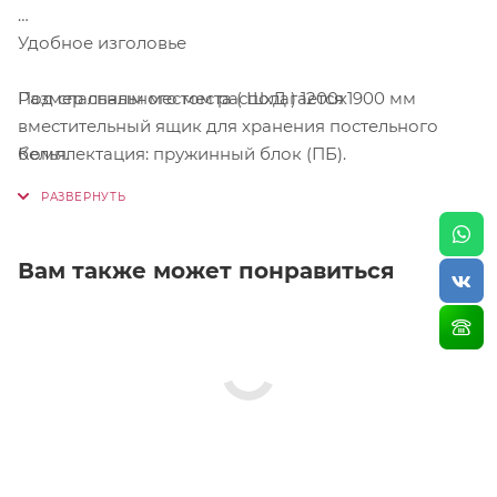
Удобное изголовье
Размер спального места ( ШхД ) 1200х1900 мм
Под спальным местом располагается
вместительный ящик для хранения постельного
Комплектация: пружинный блок (ПБ).
белья.
Вам также может понравиться