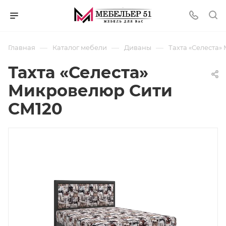
—
—
—
Главная
Каталог мебели
Диваны
Тахта «Селеста
Тахта «Селеста»
Микровелюр Сити
СМ120