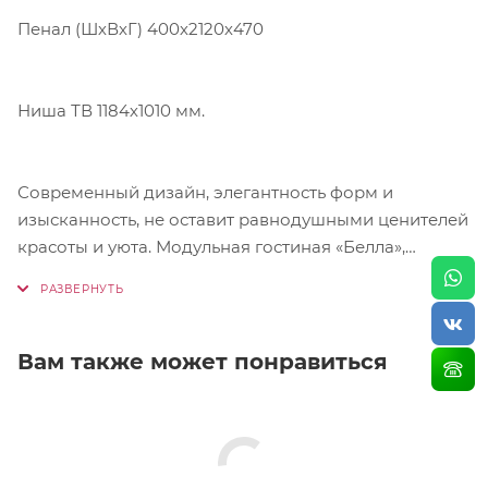
Пенал (ШхВхГ) 400х2120х470
Ниша ТВ 1184х1010 мм.
Современный дизайн, элегантность форм и
изысканность, не оставит равнодушными ценителей
красоты и уюта. Модульная гостиная «Белла»,
сделает вашу квартиру более просторной и
изящной. Благодаря идеально подобранным
модулям, вы сможете создать свой неповторимый
облик вашего дома.
Вам также может понравиться