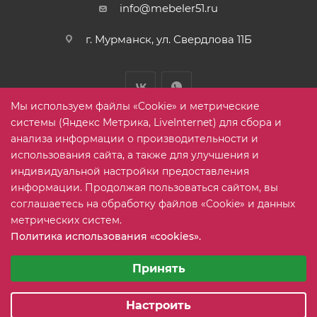
info@mebeler51.ru
г. Мурманск, ул. Свердлова 11Б
Мы используем файлы «Cookie» и метрические
системы (Яндекс Метрика, LiveInternet) для сбора и
анализа информации о производительности и
использования сайта, а также для улучшения и
2005-2026 © mebelier51.ru - модный интернет-магазин не
индивидуальной настройки предоставления
дорогой корпусной мебели. Все права защищены.
информации. Продолжая пользоваться сайтом, вы
соглашаетесь на обработку файлов «Cookie» и данных
метрических систем.
Карта сайта
Политика использования «cookies».
Выберите настройки cookie
Минимальные
Принять
Аналитические/Функциональные
Настроить