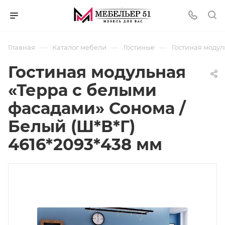
—
—
—
Главная
Каталог мебели
Гостиные
Гостиная модул
Гостиная модульная
«Терра с белыми
фасадами» Сонома /
Белый (Ш*В*Г)
4616*2093*438 мм