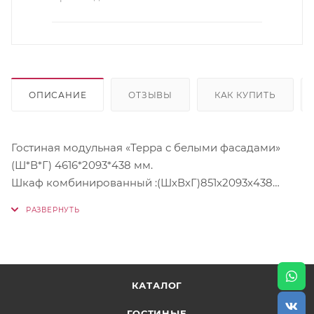
ОПИСАНИЕ
ОТЗЫВЫ
КАК КУПИТЬ
Гостиная модульная «Терра с белыми фасадами»
(Ш*В*Г) 4616*2093*438 мм.
Шкаф комбинированный :(ШхВхГ)851х2093х438
Полка:(ШхВхГ)1700х418х240
Тумба ТВ:(ШхВхГ)1702х441х522
Шкаф для посуды:(ШхВхГ)2063х1856х438Материалы:
Корпус - ЛДСП дуб сонома
Фасад - МДФ дуб сонома
КАТАЛОГ
Современная, комбинированная гостиная в
оригинальном исполнении, позволит вам создать
ГОСТИНЫЕ